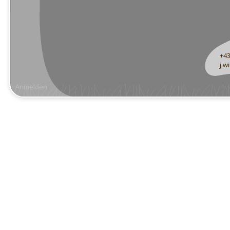
+43
j.w
Anmelden